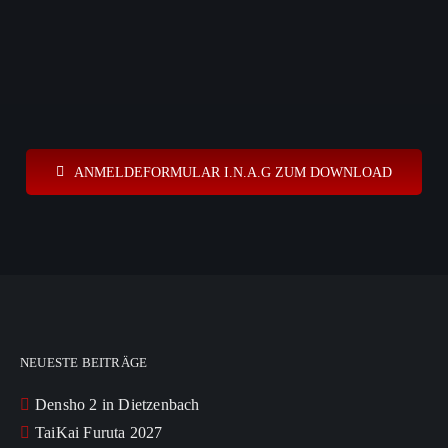
ANMELDEFORMULAR I.N.A.G ZUM DOWNLOAD
NEUESTE BEITRÄGE
Densho 2 in Dietzenbach
TaiKai Furuta 2027