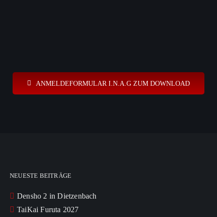
ANMELDEFORMULAR I.N.A.G ZUM DOWNLOAD
NEUESTE BEITRÄGE
Densho 2 in Dietzenbach
TaiKai Furuta 2027