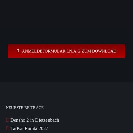
ANMELDEFORMULAR I.N.A.G ZUM DOWNLOAD
NEUESTE BEITRÄGE
Densho 2 in Dietzenbach
TaiKai Furuta 2027