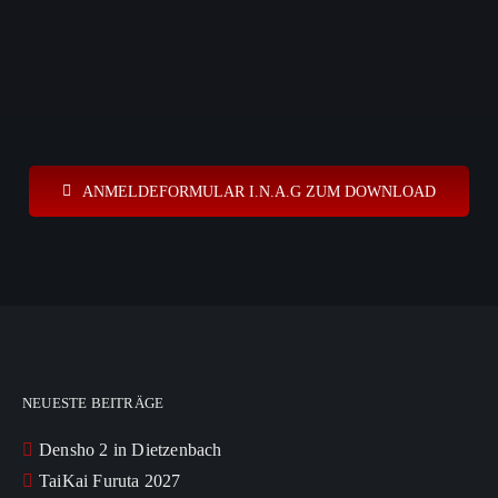
ANMELDEFORMULAR I.N.A.G ZUM DOWNLOAD
NEUESTE BEITRÄGE
Densho 2 in Dietzenbach
TaiKai Furuta 2027