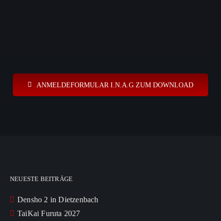
ANMELDEFORMULAR I.N.A.G ZUM DOWNLOAD
NEUESTE BEITRÄGE
Densho 2 in Dietzenbach
TaiKai Furuta 2027