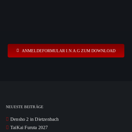
ANMELDEFORMULAR I.N.A.G ZUM DOWNLOAD
NEUESTE BEITRÄGE
Densho 2 in Dietzenbach
TaiKai Furuta 2027