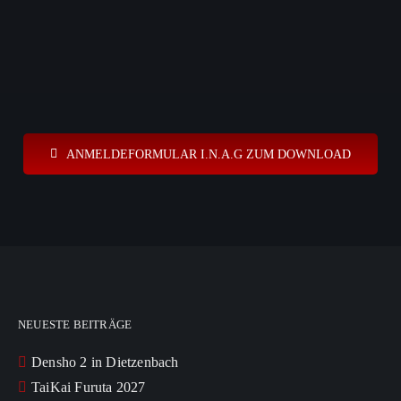
ANMELDEFORMULAR I.N.A.G ZUM DOWNLOAD
NEUESTE BEITRÄGE
Densho 2 in Dietzenbach
TaiKai Furuta 2027